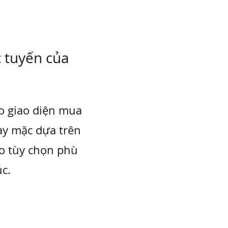
 tuyến của
ào giao diện mua
ay mặc dựa trên
ho tùy chọn phù
c.