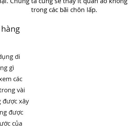
 lại. Chúng ta cũng sẽ thấy ít quần áo kh
trong các bãi chôn lấp.
a hàng
dụng di
ng gì
 xem các
trong vài
g được xây
ng được
bước của