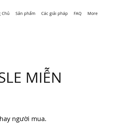
g Chủ
Sản phẩm
Các giải pháp
FAQ
More
SLE MIỄN
 hay người mua.